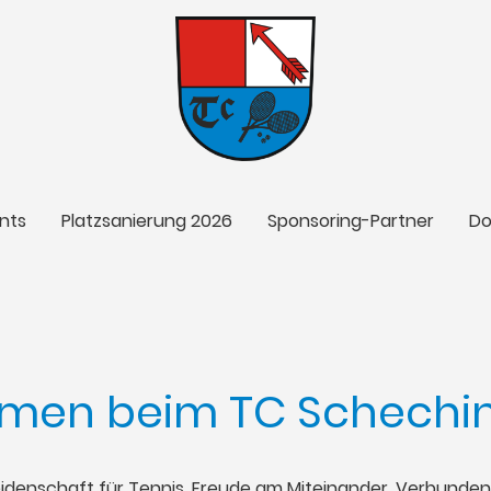
nts
Platzsanierung 2026
Sponsoring-Partner
Do
men beim TC Schechin
idenschaft für Tennis, Freude am Miteinander, Verbundenh