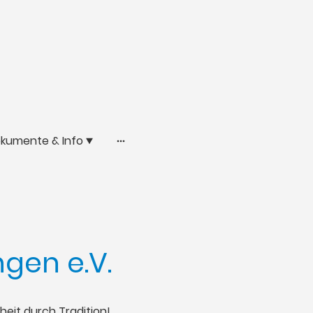
kumente & Info
gen e.V.
eit durch Tradition!